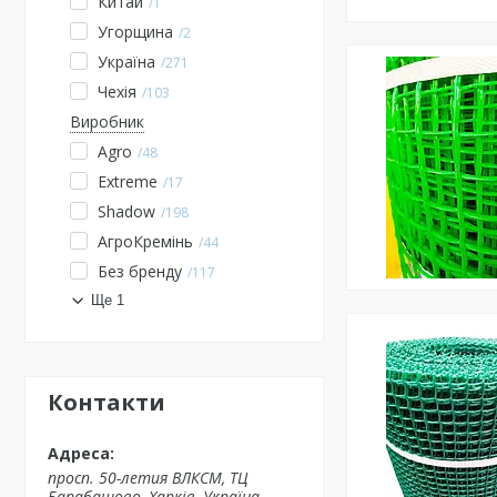
Китай
1
Угорщина
2
Україна
271
Чехія
103
Виробник
Agro
48
Extreme
17
Shadow
198
АгроКремінь
44
Без бренду
117
Ще 1
Контакти
просп. 50-летия ВЛКСМ, ТЦ
Барабашово, Харків, Україна