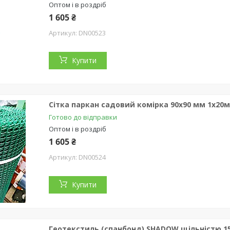
Оптом і в роздріб
1 605 ₴
DN00523
Купити
Сітка паркан садовий комірка 90х90 мм 1х20
Готово до відправки
Оптом і в роздріб
1 605 ₴
DN00524
Купити
Геотекстиль (спанбонд) SHADOW щільністю 150