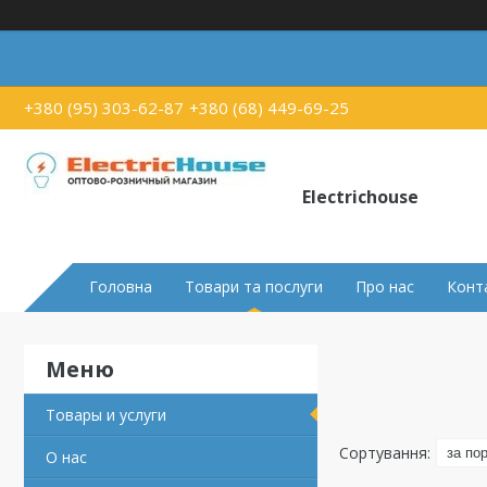
+380 (95) 303-62-87
+380 (68) 449-69-25
Electrichouse
Головна
Товари та послуги
Про нас
Конт
Товары и услуги
О нас