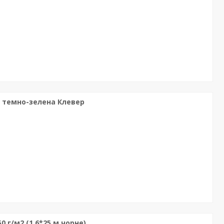
м темно-зелена Клевер
 г/м2 (1,6*25 м чорне)