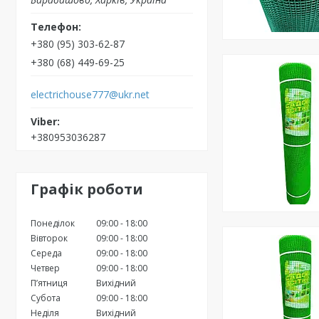
+380 (95) 303-62-87
+380 (68) 449-69-25
electrichouse777@ukr.net
+380953036287
Графік роботи
Понеділок
09:00
18:00
Вівторок
09:00
18:00
Середа
09:00
18:00
Четвер
09:00
18:00
Пʼятниця
Вихідний
Субота
09:00
18:00
Неділя
Вихідний