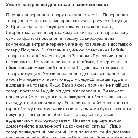
Умови повернення для товарів належної якості
Порядок повернення товару належної якості 1. Повернення 
товару в Інтернет-магазин проводиться за рахунок Покупця. 
2. При поверненні Покупцем товару належної якості, 
Інтернет-магазин повертає йому сплачену за товар грошову 
суму за фактом повернення товару за вирахуванням 
компенсації витрат Інтернет-магазину пов'язаних з доставкою 
товару Покупцю. 3. Компанія здійснює повернення і обмін 
товарів належної якості згідно із Законом «Про захист прав 
споживачів». Терміни повернення та обміну Повернення та 
обмін товарів можливий протягом 14 днів після одержання 
товару покупцем. Умови повернення для товарів належної 
якості Ми надаємо гарантію від 1 місяця-12 місяців від дати 
відправки на товари. Якщо Вам з якоїсь причини не підійшов 
товар, протягом 14 днів від дати відправлення, Ви можете 
повернути його, за умови непошкодженого його зовнішнього 
вигляду. отримавши заміну або повернення його вартості (в 
гарантійному випадку всі витрати на доставки будуть відняті з 
покупця). Повернення або обмін товару сплачується 
відправником або одержувачем. Питання вирішується за 
домовленістю,в залежності від конкретної ситуації. Якщо 
товар пошкоджений,зламаний і т. д.,то компенсацію доставки 
повернення або обміну виконує Продавець. Згідно із Законом 