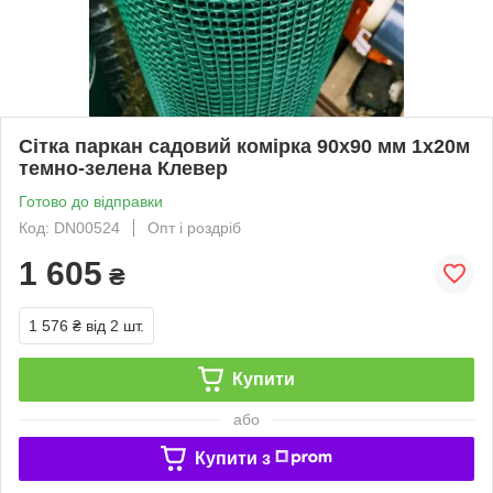
Сітка паркан садовий комірка 90х90 мм 1х20м
темно-зелена Клевер
Готово до відправки
Код: DN00524
Опт і роздріб
1 605
₴
1 576 ₴
від 2 шт.
Купити
або
Купити з