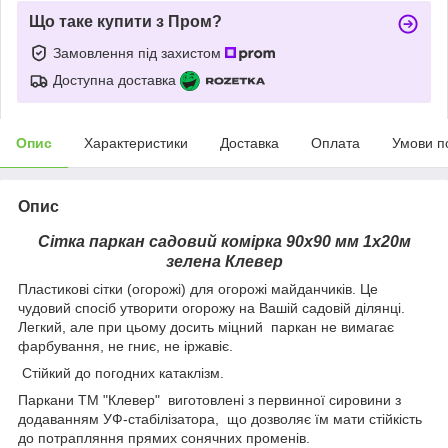
Що таке купити з Пром?
Замовлення під захистом
Доступна доставка
Опис
Характеристики
Доставка
Оплата
Умови п
Опис
Сітка паркан садовий комірка 90х90 мм 1х20м
зелена Клевер
Пластикові сітки (огорожі) для огорожі майданчиків. Це
чудовий спосіб утворити огорожу на Вашій садовій ділянці.
Легкий, але при цьому досить міцний паркан не вимагає
фарбування, не гниє, не іржавіє.
Стійкий до погодних катаклізм.
Паркани ТМ "Клевер" виготовлені з первинної сировини з
додаванням УФ-стабілізатора, що дозволяє їм мати стійкість
до потрапляння прямих сонячних променів.