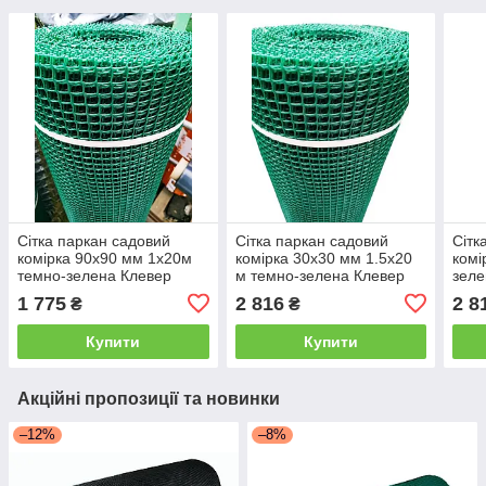
Сітка паркан садовий
Сітка паркан садовий
Сітк
комірка 90х90 мм 1х20м
комірка 30х30 мм 1.5х20
комі
темно-зелена Клевер
м темно-зелена Клевер
зеле
1 775
2 816
2 8
₴
₴
Купити
Купити
Акційні пропозиції та новинки
–12%
–8%