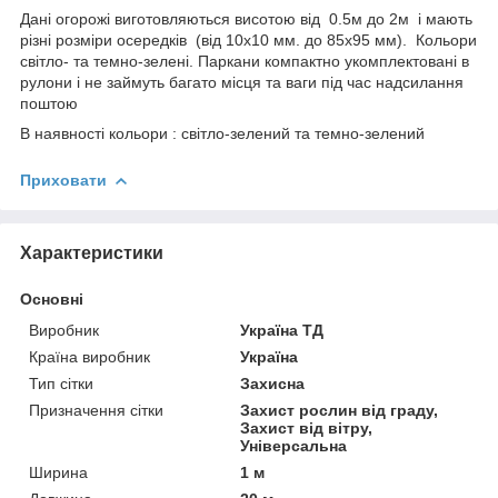
Дані огорожі виготовляються висотою від 0.5м до 2м і мають
різні розміри осередків (від 10х10 мм. до 85х95 мм). Кольори
світло- та темно-зелені. Паркани компактно укомплектовані в
рулони і не займуть багато місця та ваги під час надсилання
поштою
В наявності кольори : світло-зелений та темно-зелений
Приховати
Характеристики
Основні
Виробник
Україна ТД
Країна виробник
Україна
Тип сітки
Захисна
Призначення сітки
Захист рослин від граду,
Захист від вітру,
Універсальна
Ширина
1 м