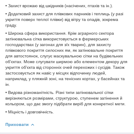
• Захист врожаю від шкідників (насічених, птахів та ін.).
• Додатковий захист для плівкових парників і теплиць (у разі
укриття поверх теплої плівки) від вітру та опадів, зокрема
граду.
• Широка сфера використання. Крім аграрного сектора
затінювальна сітка використовується в фермерських
господарствах (у загонах для з/х тварин), для захисту
плівкового покриття силосних ям, як затінювальне покриття
для автостоянок, слугує маскувальною сітки на будівельних
об'єктах. Може слугувати ширмою або елементом декору для
укриття об'єкта від сторонніх очей перехожих і сусідів. Також
застосовується як навіс у місцях відпочинку людей,
наприклад, у пляжній зоні, на тенісних кортах, у басейнах та
ін.
• Видова різноманітність. Різні типи затінювальної сітки
вирізняються розмірами, структурою, ступенем затінення й
кольором, що дає змогу підібрати виріб для конкретної мети.
• Міцність і довговічність.
Приховати