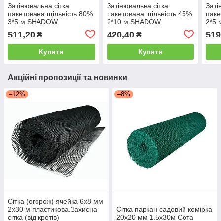
Затінювальна сітка
Затінювальна сітка
Заті
пакетована щільність 80%
пакетована щільність 45%
паке
3*5 м SHADOW
2*10 м SHADOW
2*5
511,20
420,40
519
₴
₴
Купити
Купити
Акційні пропозиції та новинки
–12%
–8%
Сітка (огорож) ячейка 6х8 мм
2х30 м пластикова.Захисна
Сітка паркан садовий комірка
сітка (від кротів)
20х20 мм 1.5х30м Сота