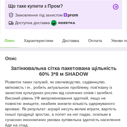
Що таке купити з Пром?
Замовлення під захистом
Доступна доставка
Опис
Характеристики
Доставка
Оплата
Умови п
Опис
Затінювальна сітка пакетована щільність
60% 3*8 м SHADOW
Розвиток таких галузей, як овочеводство, садівництво,
квітковість і ін., робить актуальною проблему, пов'язану із
захистом культурних рослин від сонячних опіків і загибелі.
Високий рівень УФ випромінювання здатний, якщо не
повністю знищити, неабияк знизити кількість одержуваного
врожаю. Як результат: аграрії несуть великі втрати, вартість
їхньої продукції зростає, а попит на неї падає, оскільки в
сучасних економічних умовах купівельна здатність населення
йде на спад.