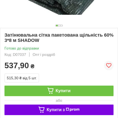
Затінювальна сітка пакетована щільність 60%
3*8 м SHADOW
Готово до відправки
Код: D07037
Опт і роздріб
537,90
₴
515,30 ₴
від 5 шт.
Купити
або
Купити з