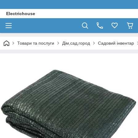
Electrichouse
Товари та послуги
Дім,сад,город
Садовий інвентар