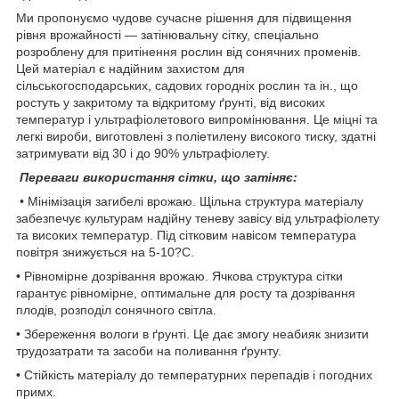
Ми пропонуємо чудове сучасне рішення для підвищення
рівня врожайності — затінювальну сітку, спеціально
розроблену для притінення рослин від сонячних променів.
Цей матеріал є надійним захистом для
сільськогосподарських, садових городніх рослин та ін., що
ростуть у закритому та відкритому ґрунті, від високих
температур і ультрафіолетового випромінювання. Це міцні та
легкі вироби, виготовлені з поліетилену високого тиску, здатні
затримувати від 30 і до 90% ультрафіолету.
Переваги використання сітки, що затіняє:
• Мінімізація загибелі врожаю. Щільна структура матеріалу
забезпечує культурам надійну теневу завісу від ультрафіолету
та високих температур. Під сітковим навісом температура
повітря знижується на 5-10?C.
• Рівномірне дозрівання врожаю. Ячкова структура сітки
гарантує рівномірне, оптимальне для росту та дозрівання
плодів, розподіл сонячного світла.
• Збереження вологи в ґрунті. Це дає змогу неабияк знизити
трудозатрати та засоби на поливання ґрунту.
• Стійкість матеріалу до температурних перепадів і погодних
примх.