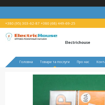
+380 (95) 303-62-87
+380 (68) 449-69-25
Electrichouse
Головна
Товари та послуги
Про нас
Конт