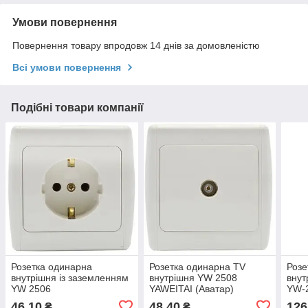
Умови повернення
Повернення товару впродовж 14 днів за домовленістю
Всі умови повернення
Подібні товари компанії
Розетка одинарна
Розетка одинарна TV
Розе
внутрішня із заземленням
внутрішня YW 2508
внут
YW 2506
YAWEITAI (Аватар)
YW-
YAWEITAI(Аватар)
46,10
48,40
126
₴
₴