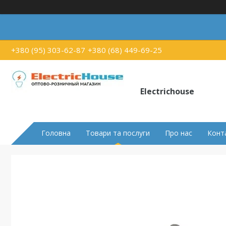
+380 (95) 303-62-87
+380 (68) 449-69-25
Electrichouse
Головна
Товари та послуги
Про нас
Конт