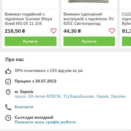
Вимикач подвійний з
Вимикач одинарний
С110
підсвіткою Gunsan Misya
внутрішній з підсвіткою SV
підс
білий MS 05 11 104
8201 Світлоприлад
Byle
216,50
44,30
91,
₴
₴
Купити
Купити
Про нас
99% позитивних з 193 відгуків за рік
Працює з 30.07.2013
м. Харків
просп. 50-летия ВЛКСМ, ТЦ Барабашово, Харків, Україна
Контакти
Сьогодні вихідний
Показати весь графік роботи