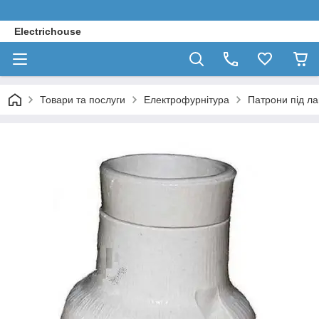
Electrichouse
Товари та послуги
Електрофурнітура
Патрони під л