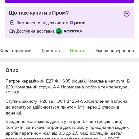
Що таке купити з Пром?
Замовлення під захистом
Доступна доставка
Характеристики
Доставка
Оплата
Умови повернення
Опис
Патрон керамічний Е27 ФНК-05 (коша).Номальна напруга, В
220.Номальний струм, А 4.Нормована робоча температура,
°C 165.
Ступінь захисту IР20 за ГОСТ 14254-96.Креплення патрона
до арматури здійснюється гвинтом М4 через 2 отвори в
донечці.
Введення монтажних дротів у патрон бічний (роздільний).
Контактні затискачі патрона дають змогу приєднання мідних
дротів перетином жил від 0,5 до 2,5 мм2.Ізоляційні деталі
патрона виготовляються з фарфора підгрупи 111 ГОСТ