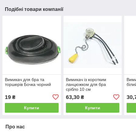
Подібні товари компанії
Вимикач для бра та
Вимикач із коротким
Вими
торшерів Бочка чорний
ланцюжком для бра
біли
срібло 10 см
19
63,30
30,
₴
₴
Купити
Купити
Про нас