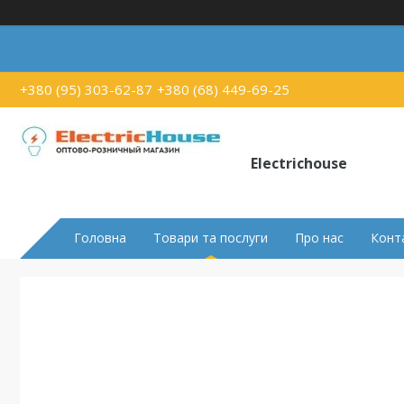
+380 (95) 303-62-87
+380 (68) 449-69-25
Electrichouse
Головна
Товари та послуги
Про нас
Конт