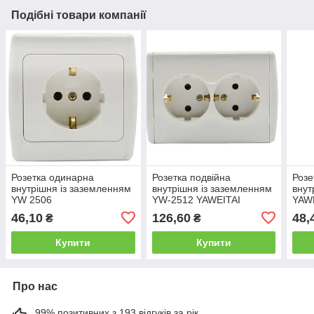
Подібні товари компанії
Розетка одинарна
Розетка подвійна
Розе
внутрішня із заземленням
внутрішня із заземленням
внут
YW 2506
YW-2512 YAWEITAI
YAWE
YAWEITAI(Аватар)
46,10
126,60
48,
₴
₴
Купити
Купити
Про нас
99% позитивних з 193 відгуків за рік