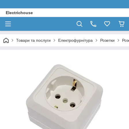
Electrichouse
Товари та послуги
Електрофурнітура
Розетки
Роз