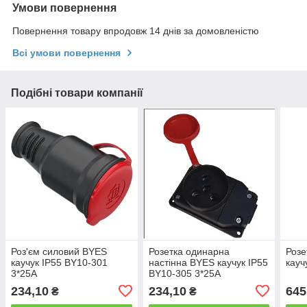
Умови повернення
Повернення товару впродовж 14 днів за домовленістю
Всі умови повернення
Подібні товари компанії
Роз'єм силовий BYES
Розетка одинарна
Розе
каучук IP55 BY10-301
настінна BYES каучук IP55
кауч
3*25А
BY10-305 3*25А
234,10
234,10
645
₴
₴