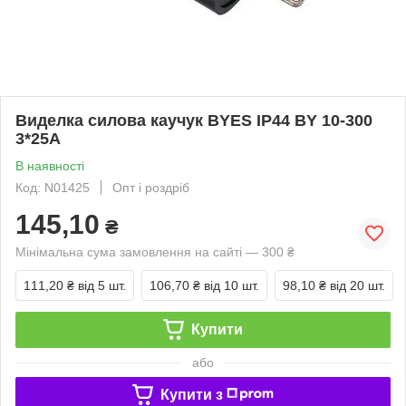
Виделка силова каучук BYES IP44 BY 10-300
3*25А
В наявності
Код: N01425
Опт і роздріб
145,10
₴
Мінімальна сума замовлення на сайті — 300 ₴
111,20 ₴
від 5 шт.
106,70 ₴
від 10 шт.
98,10 ₴
від 20 шт.
Купити
або
Купити з