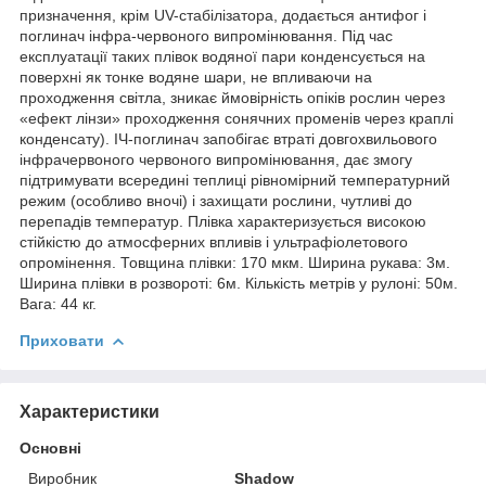
призначення, крім UV-стабілізатора, додається антифог і
поглинач інфра-червоного випромінювання. Під час
експлуатації таких плівок водяної пари конденсується на
поверхні як тонке водяне шари, не впливаючи на
проходження світла, зникає ймовірність опіків рослин через
«ефект лінзи» проходження сонячних променів через краплі
конденсату). ІЧ-поглинач запобігає втраті довгохвильового
інфрачервоного червоного випромінювання, дає змогу
підтримувати всередині теплиці рівномірний температурний
режим (особливо вночі) і захищати рослини, чутливі до
перепадів температур. Плівка характеризується високою
стійкістю до атмосферних впливів і ультрафіолетового
опромінення. Товщина плівки: 170 мкм. Ширина рукава: 3м.
Ширина плівки в розвороті: 6м. Кількість метрів у рулоні: 50м.
Вага: 44 кг.
Приховати
Характеристики
Основні
Виробник
Shadow