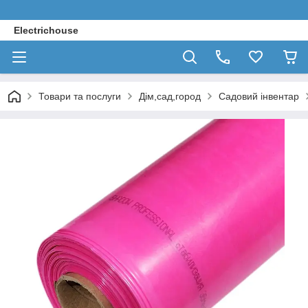
Electrichouse
Товари та послуги
Дім,сад,город
Садовий інвентар