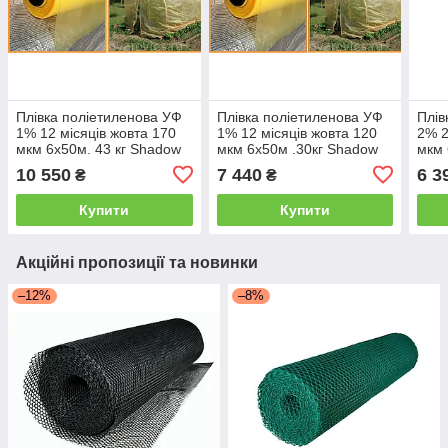
Плівка поліетиленова УФ
Плівка поліетиленова УФ
Плів
1% 12 місяців жовта 170
1% 12 місяців жовта 120
2% 2
мкм 6х50м. 43 кг Shadow
мкм 6х50м .30кг Shadow
мкм 
10 550
7 440
6 3
₴
₴
Купити
Купити
Акційні пропозиції та новинки
–12%
–8%