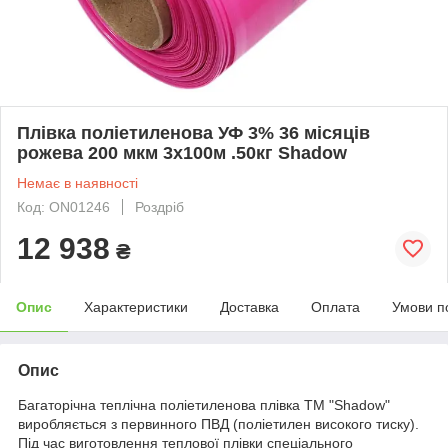
Плівка поліетиленова УФ 3% 36 місяців
рожева 200 мкм 3х100м .50кг Shadow
Немає в наявності
Код: ON01246
Роздріб
12 938
₴
Опис
Характеристики
Доставка
Оплата
Умови п
Опис
Багаторічна теплічна поліетиленова плівка ТМ "Shadow"
виробляється з первинного ПВД (поліетилен високого тиску).
Під час виготовлення теплової плівки спеціального