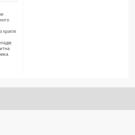
ри
оного
з краплі
епадів
китна
ника.