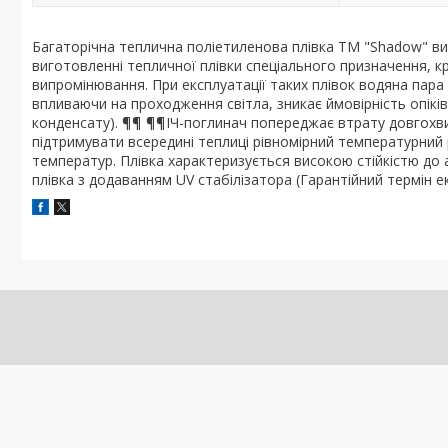
Багаторічна теплична поліетиленова плівка ТМ "Shadow" ви
виготовленні тепличної плівки спеціального призначення, к
випромінювання. При експлуатації таких плівок водяна пара
впливаючи на проходження світла, зникає ймовірність опікі
конденсату). ¶¶ ¶¶ІЧ-поглинач попереджає втрату довгох
підтримувати всередині теплиці рівномірний температурний 
температур. Плівка характеризується високою стійкістю д
плівка з додаванням UV стабілізатора (Гарантійний термін ек