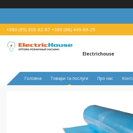
+380 (95) 303-62-87
+380 (68) 449-69-25
Electrichouse
Головна
Товари та послуги
Про нас
Конт