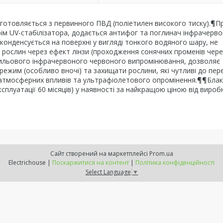
готовляється з первинного ПВД (поліетилен високого тиску).¶П
рім UV-стабілізатора, додається антифог та поглинач інфрачерв
 конденсується на поверхні у вигляді тонкого водяного шару, не
в рослин через ефект лінзи (проходження сонячних променів чере
вильового інфрачервоного червоного випромінювання, дозволяє
режим (особливо вночі) та захищати рослини, які чутливі до пер
о атмосферних впливів та ультрафіолетового опромінення.¶¶Бла
сплуатації 60 місяців) у наявності за найкращою ціною від вироб
Сайт створений на маркетплейсі
Prom.ua
Electrichouse |
Поскаржитися на контент
|
Політика конфіденційності
Select Language
▼