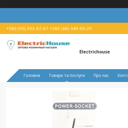
+380 (95) 303-62-87
+380 (68) 449-69-25
Electrichouse
Головна
Товари та послуги
Про нас
Конт