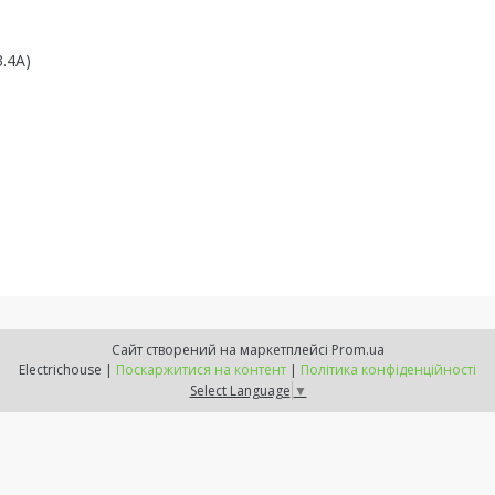
3.4A)
Сайт створений на маркетплейсі
Prom.ua
Electrichouse |
Поскаржитися на контент
|
Політика конфіденційності
Select Language
▼