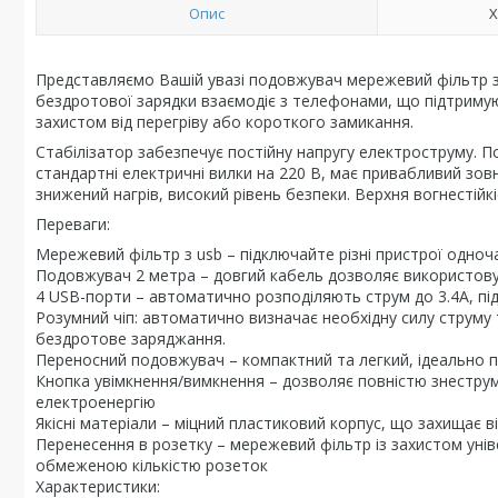
Опис
Х
Представляємо Вашій увазі подовжувач мережевий фільтр
бездротової зарядки взаємодіє з телефонами, що підтримую
захистом від перегріву або короткого замикання.
Стабілізатор забезпечує постійну напругу електроструму. По
стандартні електричні вилки на 220 В, має привабливий зов
знижений нагрів, високий рівень безпеки. Верхня вогнестій
Переваги:
Мережевий фільтр з usb – підключайте різні пристрої одно
Подовжувач 2 метра – довгий кабель дозволяє використовува
4 USB-порти – автоматично розподіляють струм до 3.4А, під
Розумний чіп: автоматично визначає необхідну силу струму
бездротове заряджання.
Переносний подовжувач – компактний та легкий, ідеально 
Кнопка увімкнення/вимкнення – дозволяє повністю знеструм
електроенергію
Якісні матеріали – міцний пластиковий корпус, що захищає в
Перенесення в розетку – мережевий фільтр із захистом унів
обмеженою кількістю розеток
Характеристики: