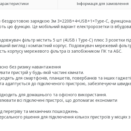
арактеристики
Інформація для замовлення
 з бездротовою зарядкою 3м 3×220В+4×USB+1×Type-C, функціона
ть цю функцію. Це мобільний варіант електророзетки із вбудов
довжувач фільтр містить 5 шт (4USB і Type-C) плюс 3 розетки пі
нішній вигляд і компактний корпус. Подовжувач мережевий фільт
кість корпусу мережевого фільтра із запобіжником ПК та АБС.
часно без ризику навантаження
ти пристрій у будь-якій частині кімнати.
ходять для смартфонів, планшетів, повербанків та інших гаджеті
 та адаптується до підключеного пристрою, забезпечуючи швидк
підходить для домашнього та офісного використання.
лювати всі підключені пристрої, що допомагає економити
ід перегріву та механічних пошкоджень.
ерсального рішення для підключення кількох пристроїв у місцях з