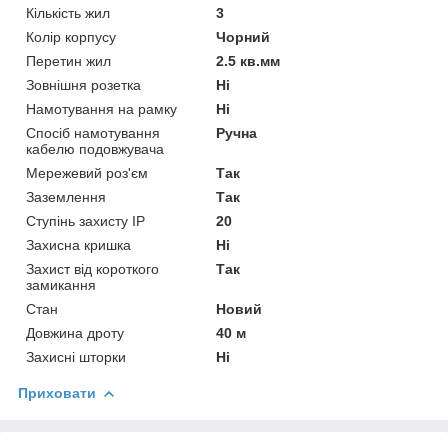
Кількість жил
3
Колір корпусу
Чорний
Перетин жил
2.5 кв.мм
Зовнішня розетка
Ні
Намотування на рамку
Ні
Спосіб намотування
Ручна
кабелю подовжувача
Мережевий роз'єм
Так
Заземлення
Так
Ступінь захисту IP
20
Захисна кришка
Ні
Захист від короткого
Так
замикання
Стан
Новий
Довжина дроту
40 м
Захисні шторки
Ні
Приховати