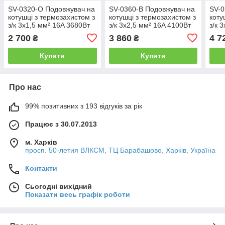
SV-0320-O Подовжувач на
SV-0360-B Подовжувач на
SV-0
котушці з термозахистом з
котушці з термозахистом з
коту
з/к 3х1,5 мм² 16A 3680Вт
з/к 3х2,5 мм² 16A 4100Вт
з/к 
40метрів помаранчевий
40метрів чорний
50ме
2 700
3 860
4 7
₴
₴
Купити
Купити
Про нас
99% позитивних з 193 відгуків за рік
Працює з 30.07.2013
м. Харків
просп. 50-летия ВЛКСМ, ТЦ Барабашово, Харків, Україна
Контакти
Сьогодні вихідний
Показати весь графік роботи