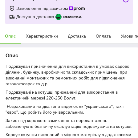
Замовлення під захистом
Доступна доставка
Опис
Характеристики
Доставка
Оплата
Умови п
Опис
Подовжувач призначений для використання в умовах садової
ділянки, будинку, виробничих та складських приміщень, при
виконанні монтажних та ремонтних робіт, для підключення
газонокосарок та д.р.
Подовжувачі на котушці призначені для використання в
електричній мережі 220-250 Вольт.
Розрахований на два типи виделок як "українського", так і
"євро", що робить його універсальним.
Захист від короткого замикання та перевантажень
забезпечують безпечну експлуатацію подовжувача на котушці.
Корпус котушки виконаний з міцного матеріалу з додатковими