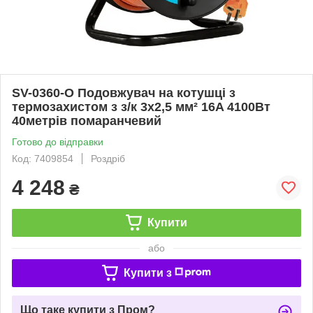
SV-0360-O Подовжувач на котушці з
термозахистом з з/к 3х2,5 мм² 16A 4100Вт
40метрів помаранчевий
Готово до відправки
Код: 7409854
Роздріб
4 248
₴
Купити
або
Купити з
Що таке купити з Пром?