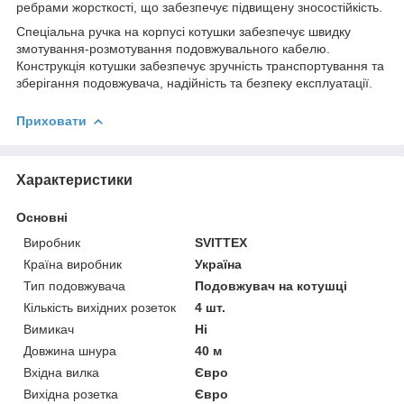
ребрами жорсткості, що забезпечує підвищену зносостійкість.
Спеціальна ручка на корпусі котушки забезпечує швидку
змотування-розмотування подовжувального кабелю.
Конструкція котушки забезпечує зручність транспортування та
зберігання подовжувача, надійність та безпеку експлуатації.
Приховати
Характеристики
Основні
Виробник
SVITTEX
Країна виробник
Україна
Тип подовжувача
Подовжувач на котушці
Кількість вихідних розеток
4 шт.
Вимикач
Ні
Довжина шнура
40 м
Вхідна вилка
Євро
Вихідна розетка
Євро