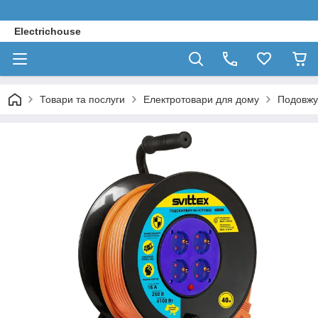
Electrichouse
Товари та послуги
Електротовари для дому
Подовжув