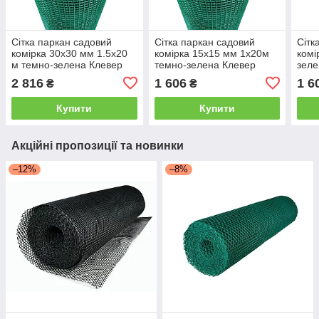
Сітка паркан садовий
Сітка паркан садовий
Сітк
комірка 30х30 мм 1.5х20
комірка 15х15 мм 1х20м
комі
м темно-зелена Клевер
темно-зелена Клевер
зеле
2 816
1 606
1 6
₴
₴
Купити
Купити
Акційні пропозиції та новинки
–12%
–8%