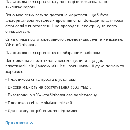
Пластикова вольєрна сітка для птиці нетоксична та не
викликає корозії.
Вона має легку вагу та достатню жорсткість, щоб бути
альтернативою металевій дротяній сітці. Вольєри пластикової
сітки легкі у виготовленні, не проводять електрику та легко
очищаються.
Сітка стійка проти агресивного середовища сечі та не іржавіє,
УФ стабілізована.
Пластикова вольєрна сітка є найкращим вибором.
Виготовлена з поліетилену високої густини, що дає
пластиковій сітці високу міцність, залишаючи її дуже легкою та
жорсткою.
• Пластикова сітка проста в установці
• Висока міцність на розтягування (330 г/м2).
• Виготовлена з УФ-стабілізованого поліетилену
• Пластикова сітка є хімічно стійкий
• Для натягу потрібна мала підтримка
Приховати