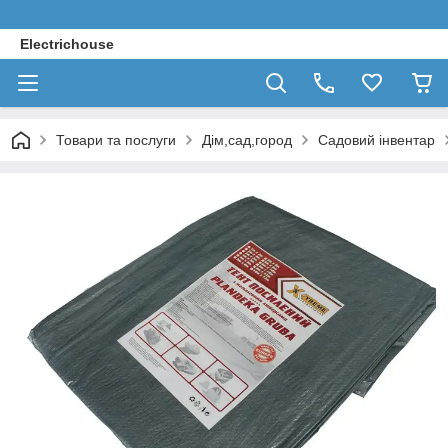
Electrichouse
Товари та послуги
Дім,сад,город
Садовий інвентар