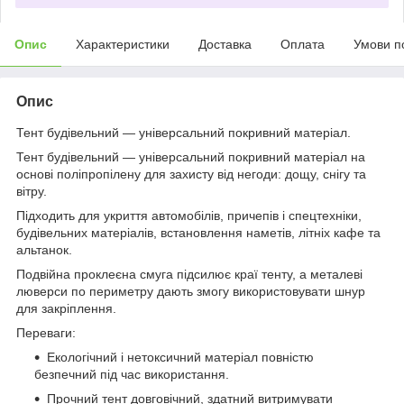
Опис
Характеристики
Доставка
Оплата
Умови п
Опис
Тент будівельний — універсальний покривний матеріал.
Тент будівельний — універсальний покривний матеріал на
основі поліпропілену для захисту від негоди: дощу, снігу та
вітру.
Підходить для укриття автомобілів, причепів і спецтехніки,
будівельних матеріалів, встановлення наметів, літніх кафе та
альтанок.
Подвійна проклеєна смуга підсилює краї тенту, а металеві
люверси по периметру дають змогу використовувати шнур
для закріплення.
Переваги:
Екологічний і нетоксичний матеріал повністю
безпечний під час використання.
Прочний тент довговічний, здатний витримувати