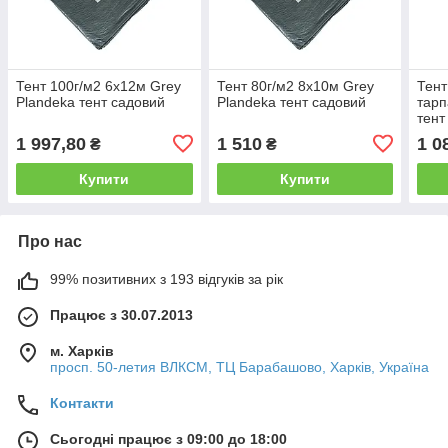
Тент 100г/м2 6х12м Grey
Тент 80г/м2 8х10м Grey
Тент
Plandeka тент садовий
Plandeka тент садовий
тарп
тент
1 997,80
1 510
1 0
₴
₴
Купити
Купити
Про нас
99% позитивних з 193 відгуків за рік
Працює з 30.07.2013
м. Харків
просп. 50-летия ВЛКСМ, ТЦ Барабашово, Харків, Україна
Контакти
Сьогодні працює з 09:00 до 18:00