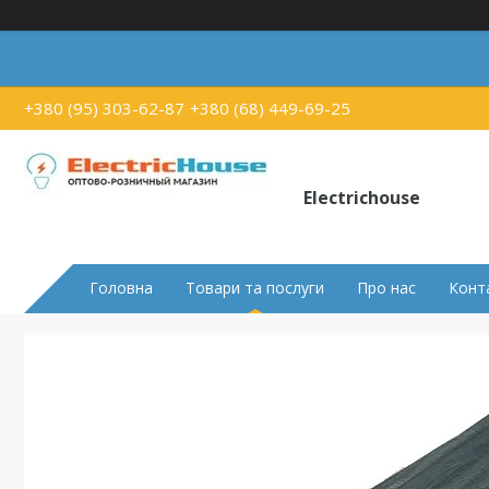
+380 (95) 303-62-87
+380 (68) 449-69-25
Electrichouse
Головна
Товари та послуги
Про нас
Конт