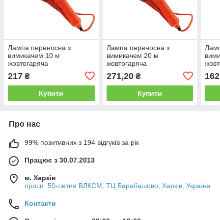
Лампа переносна з
Лампа переносна з
Ламп
вимикачем 10 м
вимикачем 20 м
вими
жовтогаряча
жовтогаряча
жовт
217
271,20
162
₴
₴
Купити
Купити
Про нас
99% позитивних з 194 відгуків за рік
Працює з 30.07.2013
м. Харків
просп. 50-летия ВЛКСМ, ТЦ Барабашово, Харків, Україна
Контакти