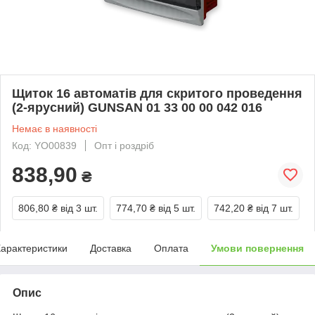
Щиток 16 автоматів для скритого проведення
(2-ярусний) GUNSAN 01 33 00 00 042 016
Немає в наявності
Код: YО00839
Опт і роздріб
838,90
₴
806,80 ₴
від 3 шт.
774,70 ₴
від 5 шт.
742,20 ₴
від 7 шт.
арактеристики
Доставка
Оплата
Умови повернення
Опис