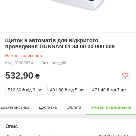
Щиток 9 автоматів для відкритого
проведення GUNSAN 01 34 00 00 000 009
Немає в наявності
Код: YО00834
Опт і роздріб
532,90
₴
512,60 ₴
від 3 шт.
491,80 ₴
від 5 шт.
471,40 ₴
від 7 шт.
арактеристики
Доставка
Оплата
Умови повернення
Опис