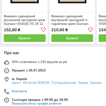
Вимикач одинарний
Вимикач одинарний
Вим
внутрішній прохідний крем
внутрішній прохідний із
внут
Gunsan VISAGE VS 28 12
підсвіткою крем Gunsan
VISA
107
VISAGE VS 28 12 108
біли
152,80
210,60
124
₴
₴
Купити
Купити
Про нас
99% позитивних з 193 відгуків за рік
Працює з 30.07.2013
м. Харків
просп. 50-летия ВЛКСМ, ТЦ Барабашово, Харків, Україна
Контакти
Сьогодні працює з 09:00 до 18:00
Показати весь графік роботи