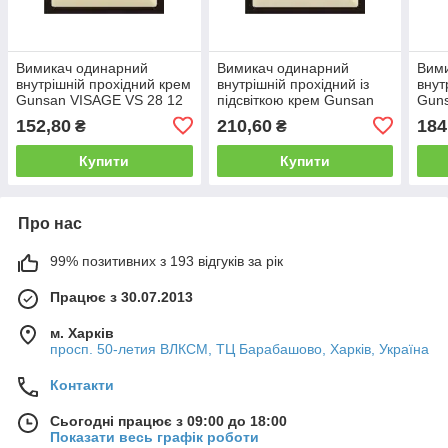
Вимикач одинарний
Вимикач одинарний
Вим
внутрішній прохідний крем
внутрішній прохідний із
внут
Gunsan VISAGE VS 28 12
підсвіткою крем Gunsan
Guns
107
VISAGE VS 28 12 108
102 
152,80
210,60
184
₴
₴
Купити
Купити
Про нас
99% позитивних з 193 відгуків за рік
Працює з 30.07.2013
м. Харків
просп. 50-летия ВЛКСМ, ТЦ Барабашово, Харків, Україна
Контакти
Сьогодні працює з 09:00 до 18:00
Показати весь графік роботи