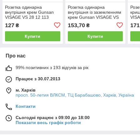
Розетка одинарна
Розетка одинарна
Розе
внутрішня крем Gunsan
внутрішня із заземленням
кри
VISAGE VS 28 12 113
крем Gunsan VISAGE VS
VISA
28 12 115
127
153,70
171
₴
₴
Купити
Купити
Про нас
99% позитивних з 193 відгуків за рік
Працює з 30.07.2013
м. Харків
просп. 50-летия ВЛКСМ, ТЦ Барабашово, Харків, Україна
Контакти
Сьогодні працює з 09:00 до 18:00
Показати весь графік роботи