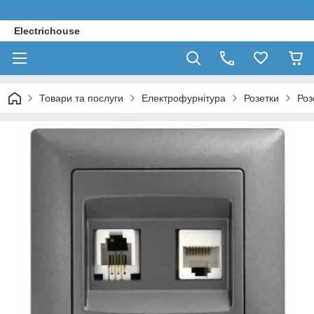
Electrichouse
Товари та послуги
Електрофурнітура
Розетки
Роз