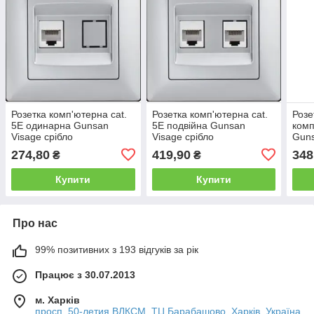
Розетка комп'ютерна cat.
Розетка комп'ютерна cat.
Розе
5E одинарна Gunsan
5E подвійна Gunsan
комп
Visage срібло
Visage срібло
Guns
274,80
419,90
348
₴
₴
Купити
Купити
Про нас
99% позитивних з 193 відгуків за рік
Працює з 30.07.2013
м. Харків
просп. 50-летия ВЛКСМ, ТЦ Барабашово, Харків, Україна