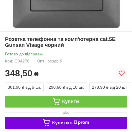
Розетка телефонна та комп'ютерна cat.5E
Gunsan Visage чорний
Готово до відправки
Код: O34278
Опт і роздріб
348,50
₴
301,90 ₴
від 5 шт.
290,60 ₴
від 10 шт.
278,90 ₴
від 20 шт.
Купити
або
Купити з