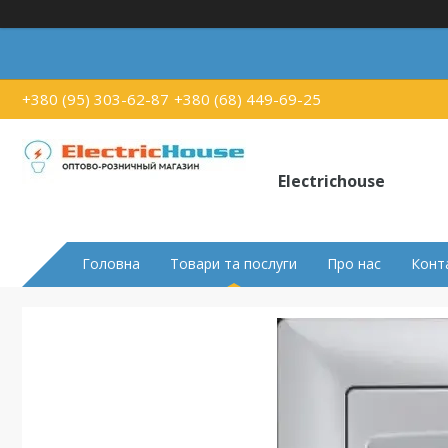
+380 (95) 303-62-87
+380 (68) 449-69-25
Electrichouse
Головна
Товари та послуги
Про нас
Конт