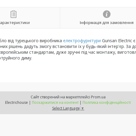
арактеристики
Інформація для замовлення
ібло від турецького виробника
електрофурнітури
Gunsan Electric є
рних рішень дадуть змогу встановити їх у будь-який інтер'єр. За 
європейським стандартам, дуже зручні під час монтажу, вигото
отруйного диму.
Сайт створений на маркетплейсі
Prom.ua
Electrichouse |
Поскаржитися на контент
|
Політика конфіденційності
Select Language
▼