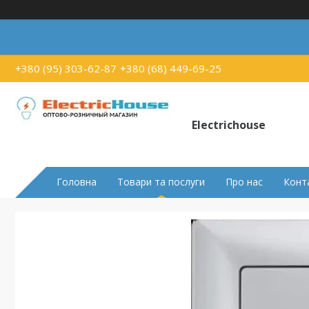
+380 (95) 303-62-87
+380 (68) 449-69-25
Electrichouse
Головна
Товари та послуги
Про нас
Конт