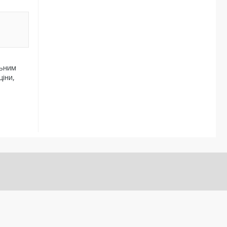
льним
ціни,