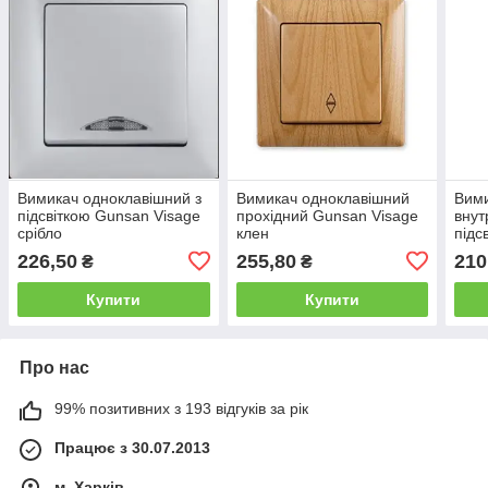
Вимикач одноклавішний з
Вимикач одноклавішний
Вим
підсвіткою Gunsan Visage
прохідний Gunsan Visage
внут
срібло
клен
підс
VISA
226,50
255,80
210
₴
₴
Купити
Купити
Про нас
99% позитивних з 193 відгуків за рік
Працює з 30.07.2013
м. Харків