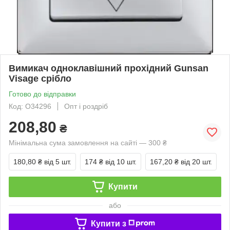
Вимикач одноклавішний прохідний Gunsan
Visage срібло
Готово до відправки
Код: O34296
Опт і роздріб
208,80
₴
Мінімальна сума замовлення на сайті — 300 ₴
180,80 ₴
від 5 шт.
174 ₴
від 10 шт.
167,20 ₴
від 20 шт.
Купити
або
Купити з