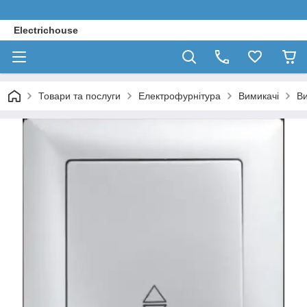
Electrichouse
Товари та послуги
Електрофурнітура
Вимикачі
Ви