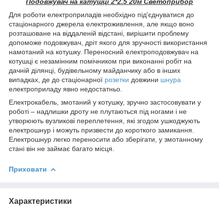
Подовжувач на катушці 2*2.5 20м Светоприбор
Для роботи електроприладів необхідно під'єднуватися до
стаціонарного джерела електроживлення, але якщо воно
розташоване на віддаленій відстані, вирішити проблему
допоможе подовжувач, дріт якого для зручності використання
намотаний на котушку. Переносний електроподовжувач на
котушці є незамінним помічником при виконанні робіт на
дачній ділянці, будівельному майданчику або в інших
випадках, де до стаціонарної
розетки
довжини
шнура
електроприладу явно недостатньо.
Електрокабель, змотаний у котушку, зручно застосовувати у
роботі – надлишки дроту не плутаються під ногами і не
утворюють вузликові переплетення, які згодом ушкоджують
електрошнур і можуть призвести до короткого замикання.
Електрошнур легко переносити або зберігати, у змотанному
стані він не займає багато місця.
Приховати
Характеристики