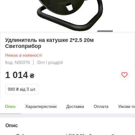
Удлинитель на катушке 2*2.5 20м
Светоприбор
Немає в наявності
Код: N00378
Опт і роздріб
1 014
₴
980 ₴
від 3 шт.
Опис
Характеристики
Доставка
Оплата
Умови п
Опис