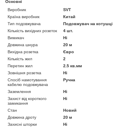
Основні
Виробник
SVT
Країна виробник
Китай
Тип подовжувача
Подовжувач на котушці
Кількість вихідних розеток
4 шт.
Вимикач
Ні
Довжина шнура
20 м
Вихідна розетка
Євро
Кількість жил
2
Перетин жил
2.5 кв.мм
Зовнішня розетка
Ні
Спосіб намотування
Ручна
кабелю подовжувача
Заземлення
Ні
Захист від короткого
Ні
замикання
Стан
Новий
Довжина дроту
20 м
Захисні шторки
Ні