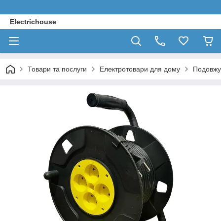
Electrichouse
Товари та послуги
Електротовари для дому
Подовжув