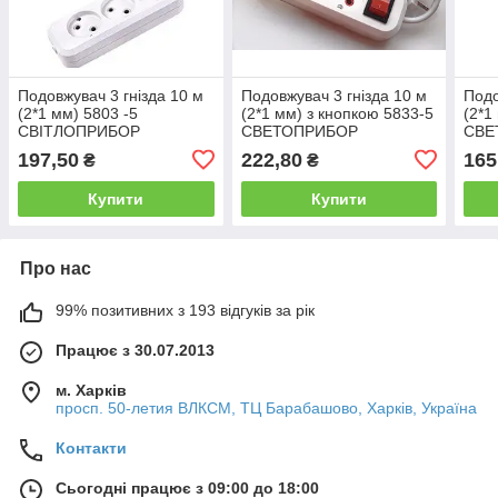
Подовжувач 3 гнізда 10 м
Подовжувач 3 гнізда 10 м
Подо
(2*1 мм) 5803 -5
(2*1 мм) з кнопкою 5833-5
(2*1
СВІТЛОПРИБОР
СВЕТОПРИБОР
СВЕ
197,50
222,80
165
₴
₴
Купити
Купити
Про нас
99% позитивних з 193 відгуків за рік
Працює з 30.07.2013
м. Харків
просп. 50-летия ВЛКСМ, ТЦ Барабашово, Харків, Україна
Контакти
Сьогодні працює з 09:00 до 18:00