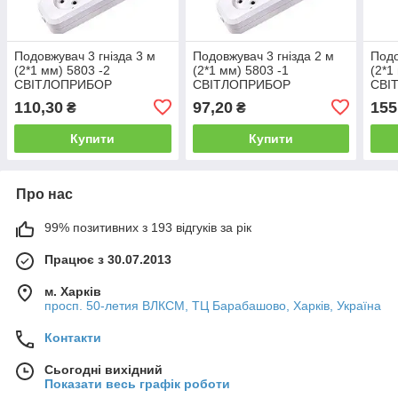
Подовжувач 3 гнізда 3 м
Подовжувач 3 гнізда 2 м
Подо
(2*1 мм) 5803 -2
(2*1 мм) 5803 -1
(2*1
СВІТЛОПРИБОР
СВІТЛОПРИБОР
СВІ
110,30
97,20
155
₴
₴
Купити
Купити
Про нас
99% позитивних з 193 відгуків за рік
Працює з 30.07.2013
м. Харків
просп. 50-летия ВЛКСМ, ТЦ Барабашово, Харків, Україна
Контакти
Сьогодні вихідний
Показати весь графік роботи