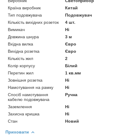
Виробник
Светоприбор
Країна виробник
Китай
Тип подовжувача
Подовжувач
Кількість вихідних розеток
4 шт.
Вимикач
Ні
Довжина шнура
3 м
Вхідна вилка
Євро
Вихідна розетка
Євро
Кількість жил
2
Колір корпусу
Білий
Перетин жил
1 кв.мм
Зовнішня розетка
Ні
Намотування на рамку
Ні
Спосіб намотування
Ручна
кабелю подовжувача
Заземлення
Ні
Захисна кришка
Ні
Стан
Новий
Приховати