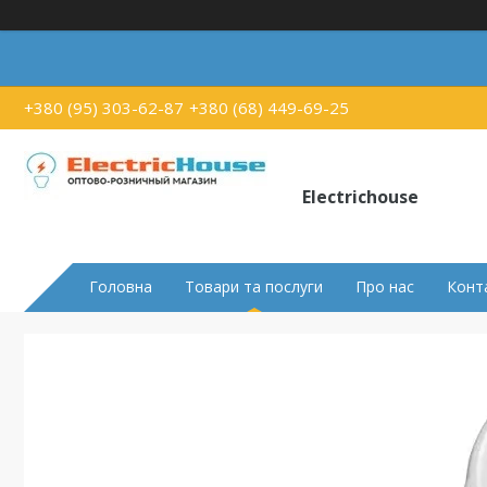
+380 (95) 303-62-87
+380 (68) 449-69-25
Electrichouse
Головна
Товари та послуги
Про нас
Конт