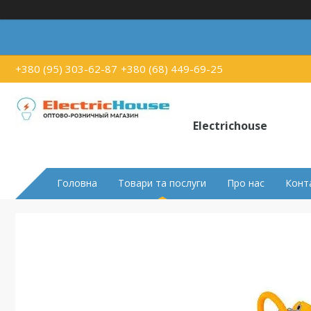
+380 (95) 303-62-87
+380 (68) 449-69-25
Electrichouse
Головна
Товари та послуги
Про нас
Конт