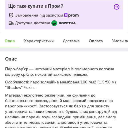
Що таке купити з Пром?
Замовлення під захистом
Доступна доставка
Опис
Характеристики
Доставка
Оплата
Умови п
Опис
Паро-бар'єр — нетканий матеріал із полімерного волокна
кольору срібло, покритий захисною плівкою.
Особливості: пароізоляційна мембрана 100 г/м2 (1.5*50 м)
"Shadow" Чехія.
Матеріал екологічно безпечний, не схильний до
бактеріального розкладання й має високий показник опір
паропроникності. Застосовується як бар'єр для захисту
утеплювача та інших елементів будівельних конструкцій від
насичення парами води зсередини приміщення, дає змогу
зберігати теплоізолювальні властивості утеплювача та
продовжує термін експлуатації всієї конструкції, захищає