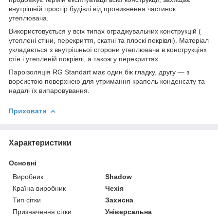
внутрішній простір будівлі від проникнення частинок
утеплювача.
Використовується у всіх типах ограджувальних конструкцій (
утеплені стіни, перекриття, скатні та плоскі покрівлі). Матеріал
укладається з внутрішньої сторони утеплювача в конструкціях
стін і утепленій покрівлі, а також у перекриттях.
Пароізоляція RG Standart має один бік гладку, другу — з
ворсистою поверхнею для утримання крапель конденсату та
надалі їх випаровування.
Приховати
Характеристики
Основні
Виробник
Shadow
Країна виробник
Чехія
Тип сітки
Захисна
Призначення сітки
Універсальна