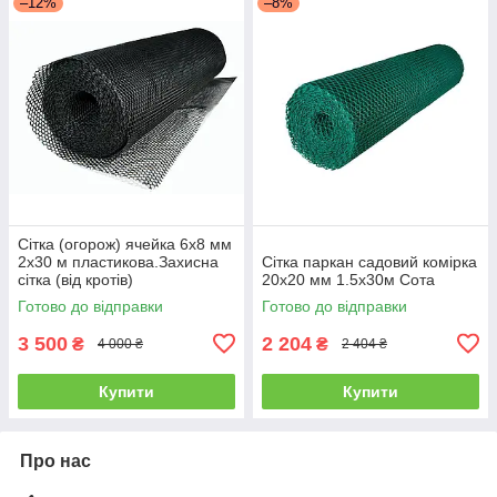
–12%
–8%
Сітка (огорож) ячейка 6х8 мм
2х30 м пластикова.Захисна
Сітка паркан садовий комірка
сітка (від кротів)
20х20 мм 1.5х30м Сота
Готово до відправки
Готово до відправки
3 500
2 204
₴
₴
4 000 ₴
2 404 ₴
Купити
Купити
Про нас