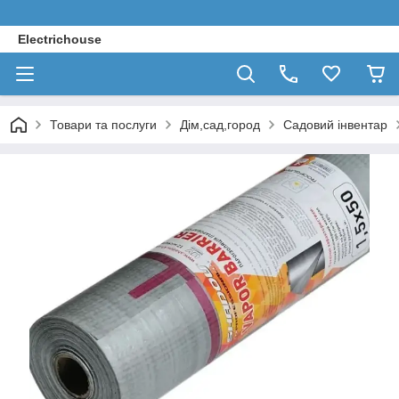
Electrichouse
Товари та послуги
Дім,сад,город
Садовий інвентар