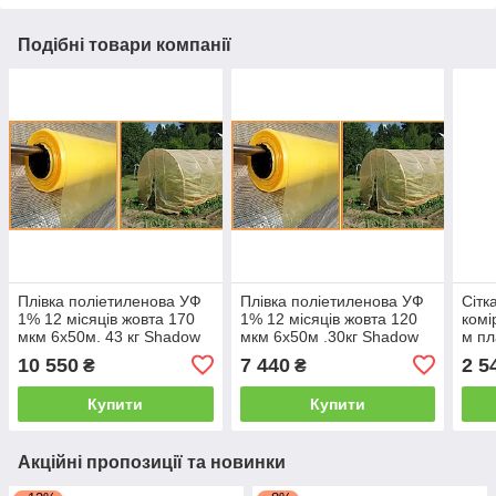
Подібні товари компанії
Плівка поліетиленова УФ
Плівка поліетиленова УФ
Сітк
1% 12 місяців жовта 170
1% 12 місяців жовта 120
комі
мкм 6х50м. 43 кг Shadow
мкм 6х50м .30кг Shadow
м пл
10 550
7 440
2 5
₴
₴
Купити
Купити
Акційні пропозиції та новинки