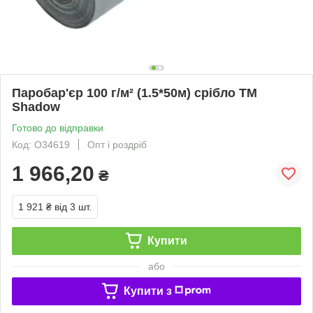
Паробар'єр 100 г/м² (1.5*50м) срібло ТМ
Shadow
Готово до відправки
Код: O34619
Опт і роздріб
1 966,20
₴
1 921 ₴
від 3 шт.
Купити
або
Купити з