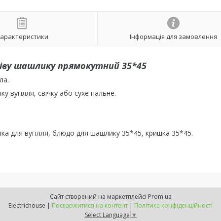
арактеристики
Інформація для замовлення
ріву шашлику прямокутний 35*45
ла.
 вугілля, свічку або сухе пальне.
лка для вугілля, блюдо для шашлику 35*45, кришка 35*45.
Сайт створений на маркетплейсі
Prom.ua
Electrichouse |
Поскаржитися на контент
|
Політика конфіденційності
Select Language
▼