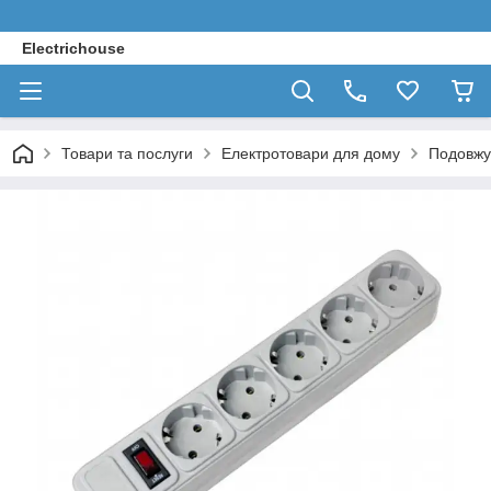
Electrichouse
Товари та послуги
Електротовари для дому
Подовжув