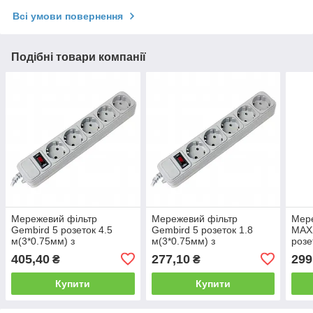
Всі умови повернення
Подібні товари компанії
Мережевий фільтр
Мережевий фільтр
Мере
Gembird 5 розеток 4.5
Gembird 5 розеток 1.8
MAX
м(3*0.75мм) з
м(3*0.75мм) з
розе
заземленням та
заземленням та
зазе
405,40
277,10
299
₴
₴
вимикачем сірий до 2.2кВт
вимикачем сірий до 2.2кВт
вими
10А
10А
10А
Купити
Купити