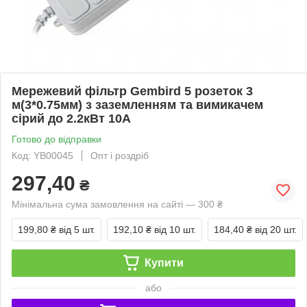
Мережевий фільтр Gembird 5 розеток 3
м(3*0.75мм) з заземленням та вимикачем
сірий до 2.2кВт 10А
Готово до відправки
Код: YB00045
Опт і роздріб
297,40
₴
Мінімальна сума замовлення на сайті — 300 ₴
199,80 ₴
від 5 шт.
192,10 ₴
від 10 шт.
184,40 ₴
від 20 шт.
Купити
або