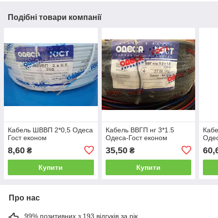
Подібні товари компанії
Кабель ШВВП 2*0,5 Одеса
Кабель ВВГП нг 3*1.5
Кабе
Гост економ
Одеса-Гост економ
Одес
8,60
35,50
60,
₴
₴
Купити
Купити
Про нас
99% позитивних з 193 відгуків за рік