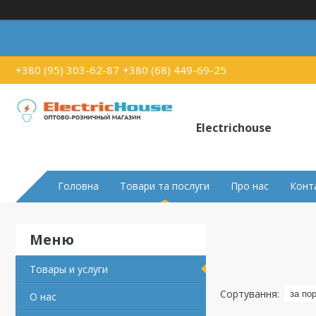
+380 (95) 303-62-87
+380 (68) 449-69-25
Electrichouse
Головна
Товари та послуги
Про нас
Конт
Товары и услуги
О нас