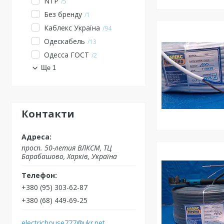
NTP
5
Без бренду
1
Каблекс Україна
94
Одескабель
13
Одесса ГОСТ
2
Ще 1
Контакти
просп. 50-летия ВЛКСМ, ТЦ
Барабашово, Харків, Україна
+380 (95) 303-62-87
+380 (68) 449-69-25
electrichouse777@ukr.net