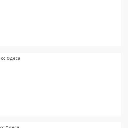
екс Одеса
кс Одеса