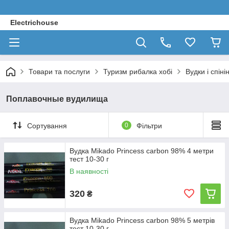
Electrichouse
Товари та послуги
Туризм рибалка хобі
Вудки і спіні
Поплавочные вудилища
Сортування
0
Фільтри
Вудка Mikado Princess carbon 98% 4 метри
тест 10-30 г
В наявності
320
₴
Вудка Mikado Princess carbon 98% 5 метрів
тест 10-30 г