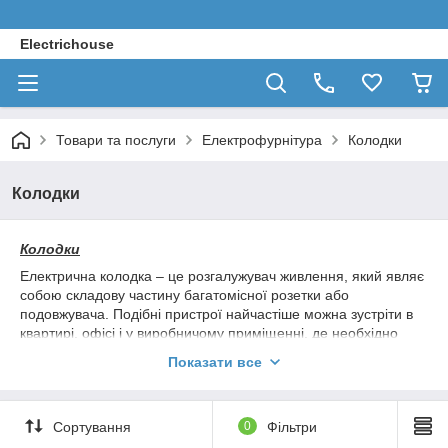
Electrichouse
Товари та послуги
Електрофурнітура
Колодки
Колодки
Колодки
Електрична колодка – це розгалужувач живлення, який являє
собою складову частину багатомісної розетки або
подовжувача. Подібні пристрої найчастіше можна зустріти в
квартирі, офісі і у виробничому приміщенні, де необхідно
підключення відразу декількох приладів. Корпус електричної
Показати все
колодки створюється з стійкою до термічної навантаженні і
ударів пластмаси, а контакти – з латуні. Всі внутрішні вставки
створюються з матеріалу, який не піддається процесу
Сортування
0
Фільтри
горіння.