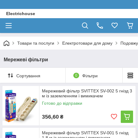
Electrichouse
Товари та послуги
Електротовари для дому
Подовжув
Мережеві фільтри
Сортування
0
Фільтри
Мережевий фільтр SVITTEX SV-002 5 гнізд 3
м із заземленням і вимикачем
Готово до відправки
356,60
₴
Мережевий фільтр SVITTEX SV-001 5 гнізд
1.8 м із заземленням і вимикачем