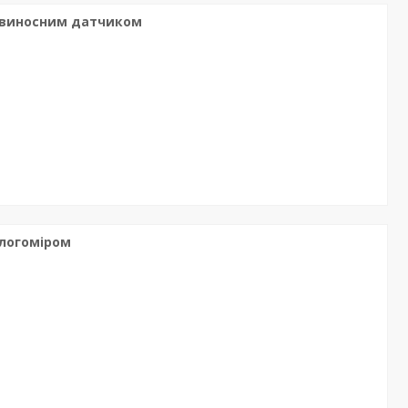
з виносним датчиком
ологоміром