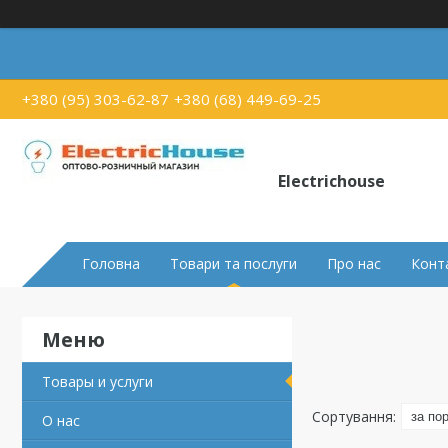
+380 (95) 303-62-87
+380 (68) 449-69-25
Electrichouse
Головна
Товари та послуги
Про нас
Конт
Товары и услуги
О нас