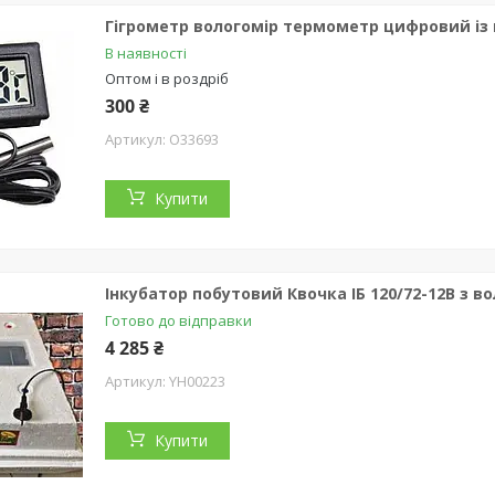
Гігрометр вологомір термометр цифровий і
В наявності
Оптом і в роздріб
300 ₴
O33693
Купити
Інкубатор побутовий Квочка ІБ 120/72-12В з в
Готово до відправки
4 285 ₴
YH00223
Купити