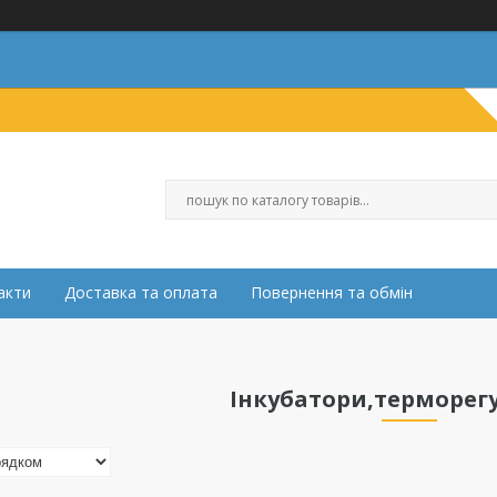
акти
Доставка та оплата
Повернення та обмін
Інкубатори,терморег