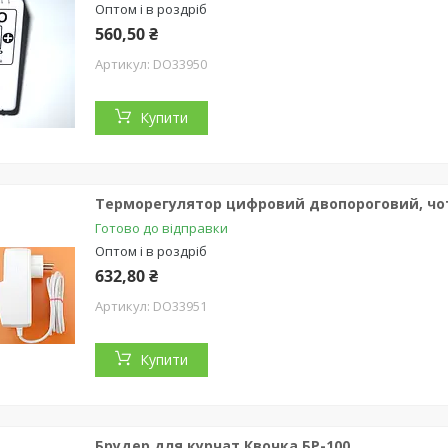
Оптом і в роздріб
560,50 ₴
DO33950
Купити
Терморегулятор цифровий двопороговий, чот
Готово до відправки
Оптом і в роздріб
632,80 ₴
DO33951
Купити
Брудер для курчат Квочка БР-100