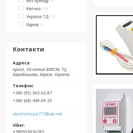
Без бренду
7
Квочка
74
Україна ТД
10
Харків
2
Контакти
просп. 50-летия ВЛКСМ, ТЦ
Барабашово, Харків, Україна
+380 (95) 303-62-87
+380 (68) 449-69-25
electrichouse777@ukr.net
+380953036287